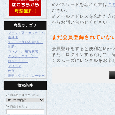
※パスワードを忘れた方は
こ
ださい。
※メールアドレスを忘れた方
からお問い合わせください。
商品カテゴリ
ブーツ・冠・カツラ・小
まだ会員登録されていな
道具他
ステージ別貸衣裳(五十
音順)
会員登録をすると便利なMy
コンクール用貸衣裳
また、ログインするだけで、
クラシックチュチュ
くスムーズにレンタルをお楽
ロンチュチュ
グリーク
色別
販売・グッズ コーナー
検索条件
商品カテゴリから選ぶ
商品名を入力