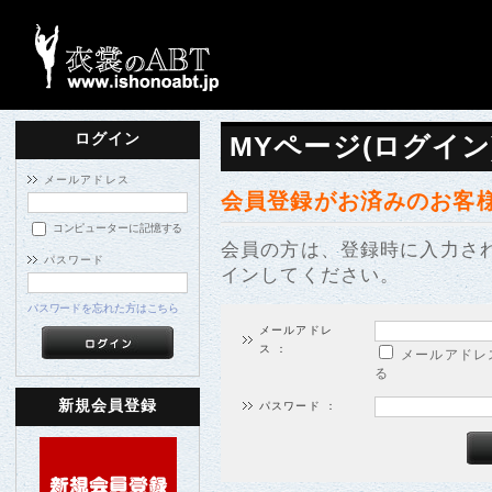
ログイン
MYページ(ログイン
メールアドレス
会員登録がお済みのお客
コンピューターに記憶する
会員の方は、登録時に入力さ
パスワード
インしてください。
パスワードを忘れた方はこちら
メールアドレ
ス ：
メールアドレ
る
新規会員登録
パスワード ：