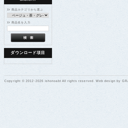
商品カテゴリから選ぶ
商品名を入力
ダウンロード項目
Copyright © 2012-2026 ishonoabt All rights reserved. Web design by
GR