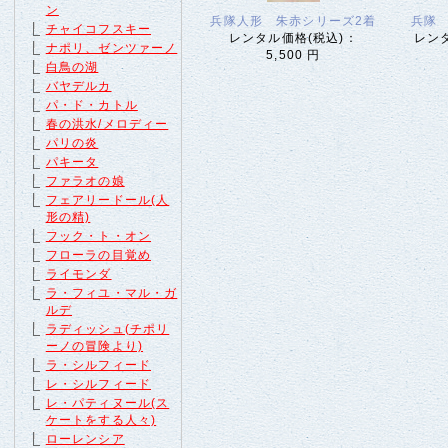
ン
兵隊人形 朱赤シリーズ2着
兵隊 
チャイコフスキー
レンタル価格(税込)：
レン
ナポリ、ゼンツァーノ
5,500 円
白鳥の湖
バヤデルカ
パ・ド・カトル
春の洪水/メロディー
パリの炎
パキータ
ファラオの娘
フェアリードール(人
形の精)
フック・ト・オン
フローラの目覚め
ライモンダ
ラ・フィユ・マル・ガ
ルデ
ラディッシュ(チポリ
ーノの冒険より)
ラ・シルフィード
レ・シルフィード
レ・パティヌール(ス
ケートをする人々)
ローレンシア