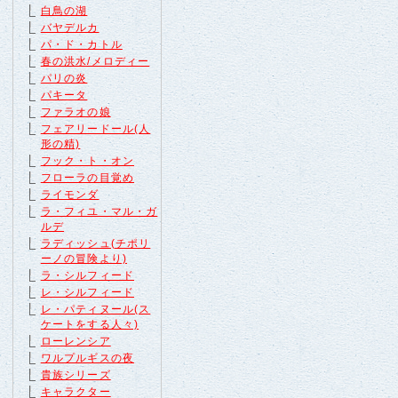
白鳥の湖
バヤデルカ
パ・ド・カトル
春の洪水/メロディー
パリの炎
パキータ
ファラオの娘
フェアリードール(人
形の精)
フック・ト・オン
フローラの目覚め
ライモンダ
ラ・フィユ・マル・ガ
ルデ
ラディッシュ(チポリ
ーノの冒険より)
ラ・シルフィード
レ・シルフィード
レ・パティヌール(ス
ケートをする人々)
ローレンシア
ワルプルギスの夜
貴族シリーズ
キャラクター