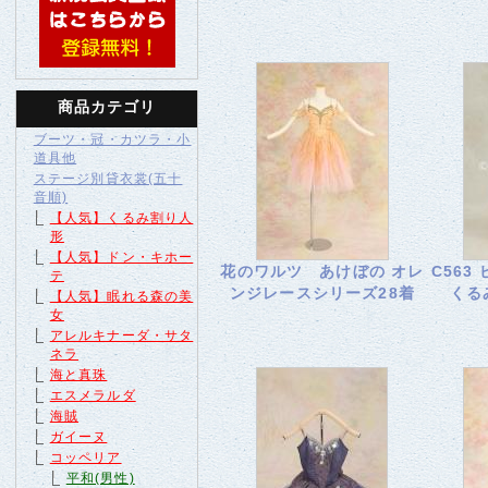
商品カテゴリ
ブーツ・冠・カツラ・小
道具他
ステージ別貸衣裳(五十
音順)
【人気】くるみ割り人
形
【人気】ドン・キホー
花のワルツ あけぼの オレ
C563
テ
ンジレースシリーズ28着
くる
【人気】眠れる森の美
女
アレルキナーダ・サタ
ネラ
海と真珠
エスメラルダ
海賊
ガイーヌ
コッペリア
平和(男性)