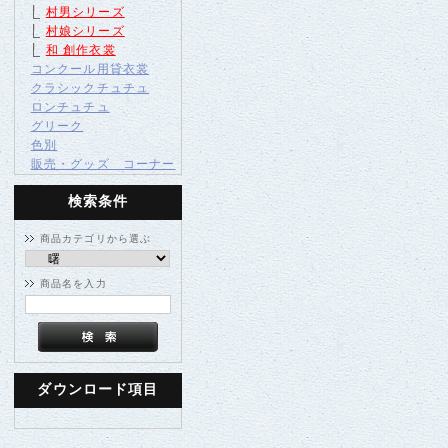
村男シリーズ
村娘シリーズ
和 創作衣裳
コンクール用貸衣裳
クラシックチュチュ
ロンチュチュ
グリーク
色別
販売・グッズ コーナー
検索条件
商品カテゴリから選ぶ
商品名を入力
ダウンロード項目