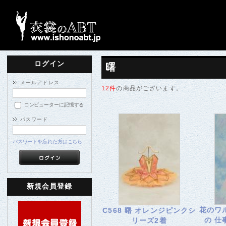
ログイン
曙
メールアドレス
12件
の商品がございます。
コンピューターに記憶する
パスワード
パスワードを忘れた方はこちら
新規会員登録
花のワ
C568 曙 オレンジピンクシ
の 
リーズ2着