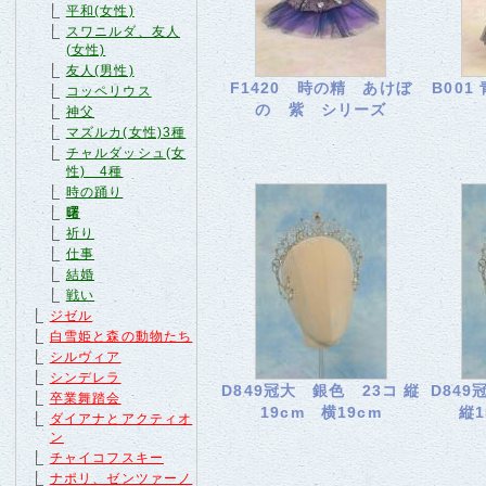
平和(女性)
スワニルダ、友人
(女性)
友人(男性)
F1420 時の精 あけぼ
B001
コッペリウス
の 紫 シリーズ
神父
マズルカ(女性)3種
チャルダッシュ(女
性) 4種
時の踊り
曙
祈り
仕事
結婚
戦い
ジゼル
白雪姫と森の動物たち
シルヴィア
シンデレラ
D849冠大 銀色 23コ 縦
D84
卒業舞踏会
19cm 横19cm
縦1
ダイアナとアクティオ
ン
チャイコフスキー
ナポリ、ゼンツァーノ