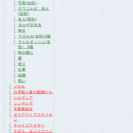
平和(女性)
スワニルダ、友人
(女性)
友人(男性)
コッペリウス
神父
マズルカ(女性)3種
チャルダッシュ(女
性) 4種
時の踊り
曙
祈り
仕事
結婚
戦い
ジゼル
白雪姫と森の動物たち
シルヴィア
シンデレラ
卒業舞踏会
ダイアナとアクティオ
ン
チャイコフスキー
ナポリ、ゼンツァーノ