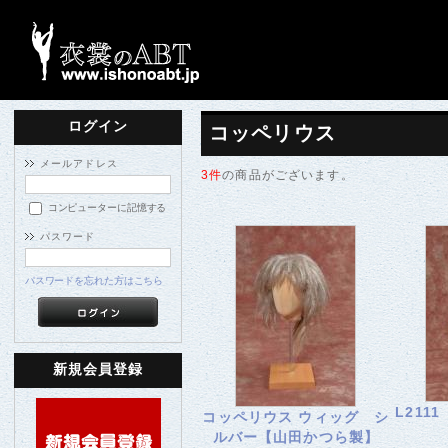
ログイン
コッペリウス
メールアドレス
3件
の商品がございます。
コンピューターに記憶する
パスワード
パスワードを忘れた方はこちら
新規会員登録
L21
コッペリウス ウィッグ シ
ルバー【山田かつら製】