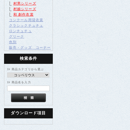
村男シリーズ
村娘シリーズ
和 創作衣裳
コンクール用貸衣裳
クラシックチュチュ
ロンチュチュ
グリーク
色別
販売・グッズ コーナー
検索条件
商品カテゴリから選ぶ
商品名を入力
ダウンロード項目