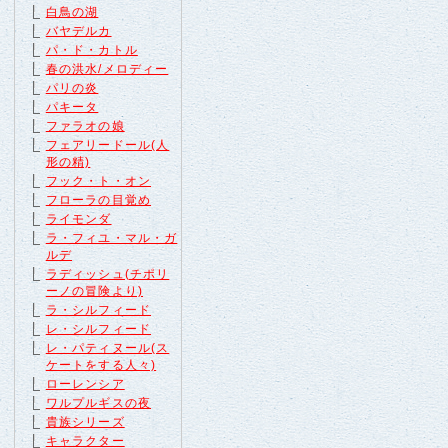
白鳥の湖
バヤデルカ
パ・ド・カトル
春の洪水/メロディー
パリの炎
パキータ
ファラオの娘
フェアリードール(人
形の精)
フック・ト・オン
フローラの目覚め
ライモンダ
ラ・フィユ・マル・ガ
ルデ
ラディッシュ(チポリ
ーノの冒険より)
ラ・シルフィード
レ・シルフィード
レ・パティヌール(ス
ケートをする人々)
ローレンシア
ワルプルギスの夜
貴族シリーズ
キャラクター