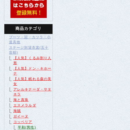
商品カテゴリ
ブーツ・冠・カツラ・小
道具他
ステージ別貸衣裳(五十
音順)
【人気】くるみ割り人
形
【人気】ドン・キホー
テ
【人気】眠れる森の美
女
アレルキナーダ・サタ
ネラ
海と真珠
エスメラルダ
海賊
ガイーヌ
コッペリア
平和(男性)