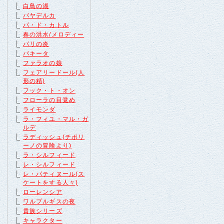
白鳥の湖
バヤデルカ
パ・ド・カトル
春の洪水/メロディー
パリの炎
パキータ
ファラオの娘
フェアリードール(人
形の精)
フック・ト・オン
フローラの目覚め
ライモンダ
ラ・フィユ・マル・ガ
ルデ
ラディッシュ(チポリ
ーノの冒険より)
ラ・シルフィード
レ・シルフィード
レ・パティヌール(ス
ケートをする人々)
ローレンシア
ワルプルギスの夜
貴族シリーズ
キャラクター