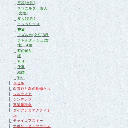
平和(女性)
スワニルダ、友人
(女性)
友人(男性)
コッペリウス
神父
マズルカ(女性)3種
チャルダッシュ(女
性) 4種
時の踊り
曙
祈り
仕事
結婚
戦い
ジゼル
白雪姫と森の動物たち
シルヴィア
シンデレラ
卒業舞踏会
ダイアナとアクティオ
ン
チャイコフスキー
ナポリ、ゼンツァーノ