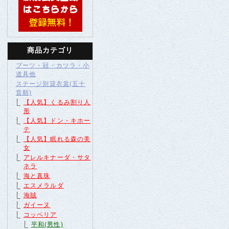
商品カテゴリ
ブーツ・冠・カツラ・小
道具他
ステージ別貸衣裳(五十
音順)
【人気】くるみ割り人
形
【人気】ドン・キホー
テ
【人気】眠れる森の美
女
アレルキナーダ・サタ
ネラ
海と真珠
エスメラルダ
海賊
ガイーヌ
コッペリア
平和(男性)