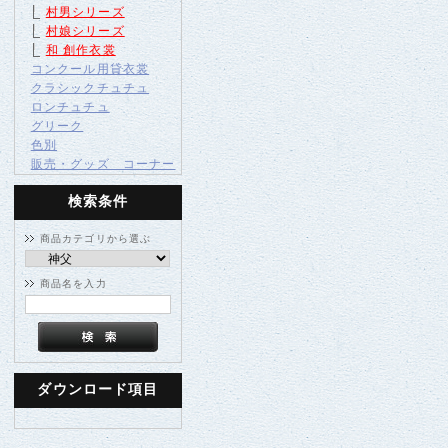
村男シリーズ
村娘シリーズ
和 創作衣裳
コンクール用貸衣裳
クラシックチュチュ
ロンチュチュ
グリーク
色別
販売・グッズ コーナー
検索条件
商品カテゴリから選ぶ
商品名を入力
ダウンロード項目